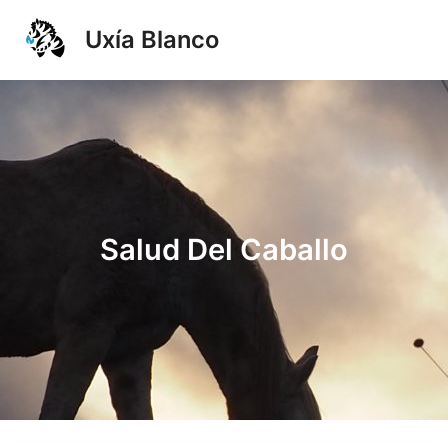
Ir
Uxía Blanco
al
Main
contenido
Men
Salud Del Caballo