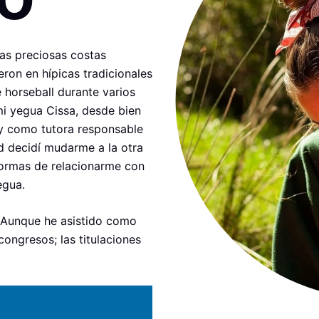
las preciosas costas
eron en hípicas tradicionales
e horseball durante varios
mi yegua Cissa, desde bien
y como tutora responsable
d decidí mudarme a la otra
 formas de relacionarme con
egua.
 Aunque he asistido como
congresos; las titulaciones