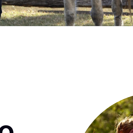
Quién es Uxía Blanco
o