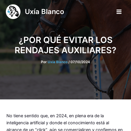
Ir
Uxía Blanco
al
Main
contenido
Men
¿POR QUÉ EVITAR LOS
RENDAJES AUXILIARES?
Por
Uxía Blanco
/
07/10/2024
No tiene sentido que, en 2024, en plena era de la
inteligencia artificial y donde el conocimiento está al
alcance de un “click”, aún se comercialicen y confiemos en