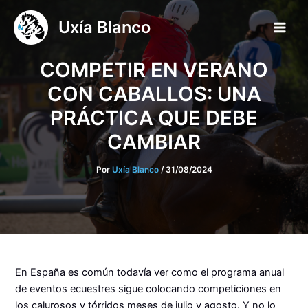
Ir
Uxía Blanco
al
Main
contenido
COMPETIR EN VERANO
Men
CON CABALLOS: UNA
PRÁCTICA QUE DEBE
CAMBIAR
Por
Uxía Blanco
/
31/08/2024
En España es común todavía ver como el programa anual
de eventos ecuestres sigue colocando competiciones en
los calurosos y tórridos meses de julio y agosto. Y no lo