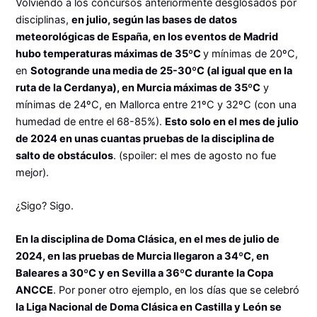
Volviendo a los concursos anteriormente desglosados por
disciplinas,
en julio, según las bases de datos
meteorológicas de España, en los eventos de Madrid
hubo temperaturas máximas de 35ºC
y mínimas de 20ºC,
en
Sotogrande una media de 25-30ºC (al igual que en la
ruta de la Cerdanya), en Murcia máximas de 35ºC
y
mínimas de 24ºC, en Mallorca entre 21ºC y 32ºC (con una
humedad de entre el 68-85%).
Esto solo en el mes de julio
de 2024 en unas cuantas pruebas de la disciplina de
salto de obstáculos
. (spoiler: el mes de agosto no fue
mejor).
¿Sigo? Sigo.
En la disciplina de Doma Clásica, en el mes de julio de
2024, en las pruebas de Murcia llegaron a 34ºC, en
Baleares a 30ºC y en Sevilla a 36ºC durante la Copa
ANCCE
. Por poner otro ejemplo, en los días que se celebró
la Liga Nacional de Doma Clásica en Castilla y León se