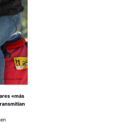
lares «más
transmitían
 en