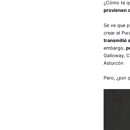
¿Cómo te qu
provienen d
Se ve que p
crear el Pu
transmitió 
embargo,
p
Galloway, C
Asturcón
Pero, ¿por 