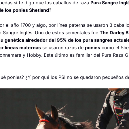
edas si te digo que los caballos de raza
Pura Sangre Ingl
e los ponies Shetland
?
or el año 1700 y algo, por línea paterna se usaron 3 caball
ra Sangre Inglés. Uno de estos sementales fue
The Darley B
su genética alrededor del 95% de los pura sangres actual
or líneas maternas
se usaron razas de
ponies
como el Shet
onnemara y Hobby. Este último es familiar del Pura Raza Ga
qué ponies? ¿Y por qué los PSI no se quedaron pequeños 