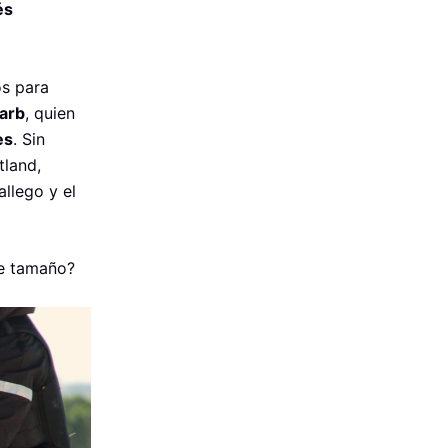
és
os para
arb
, quien
es
. Sin
land,
llego y el
de tamaño?