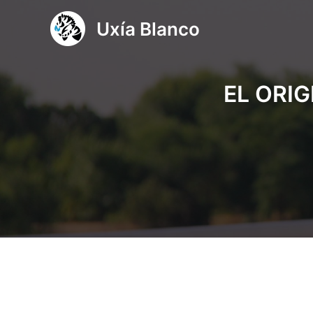
Ir
Uxía Blanco
al
contenido
EL ORI