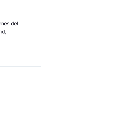
enes del
id,