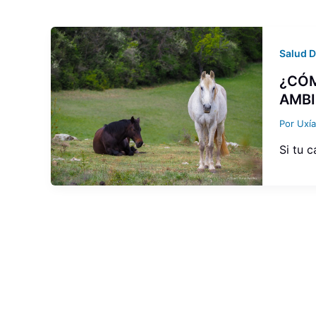
Salud D
¿CÓM
AMBI
Por
Uxí
Si tu 