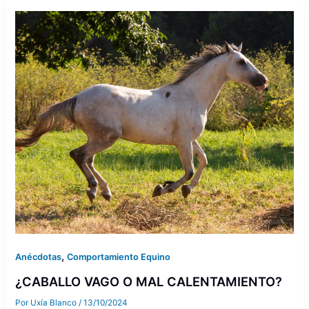
,
Anécdotas
Comportamiento Equino
¿CABALLO VAGO O MAL CALENTAMIENTO?
Por
Uxía Blanco
/
13/10/2024